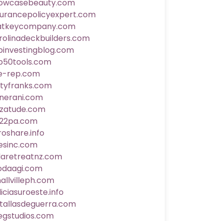
owcasebeauty.com
surancepolicyexpert.com
atkeycompany.com
rolinadeckbuilders.com
pinvestingblog.com
p50tools.com
e-rep.com
ltyfranks.com
nerani.com
zzatude.com
22pa.com
roshare.info
lesinc.com
laretreatnz.com
daagi.com
allvilleph.com
liciasuroeste.info
tallasdeguerra.com
egstudios.com