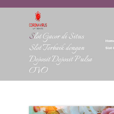
Skip
to
content
Slot Gacor di Situs
Hom
Slot Terbaik dengan
Slot
Deposit Deposit Pulsa
OVO