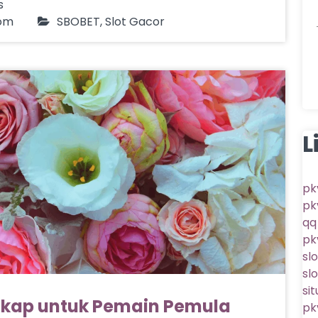
s
com
SBOBET
,
Slot Gacor
L
pk
pk
qq
pk
sl
sl
si
gkap untuk Pemain Pemula
pk