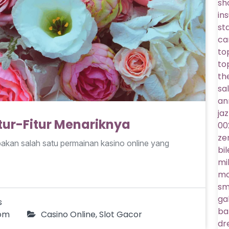
sh
in
st
ca
to
to
th
sa
an
ja
itur-Fitur Menariknya
00
ze
kan salah satu permainan kasino online yang
bi
mi
mo
sm
ga
s
ba
com
Casino Online
,
Slot Gacor
dr