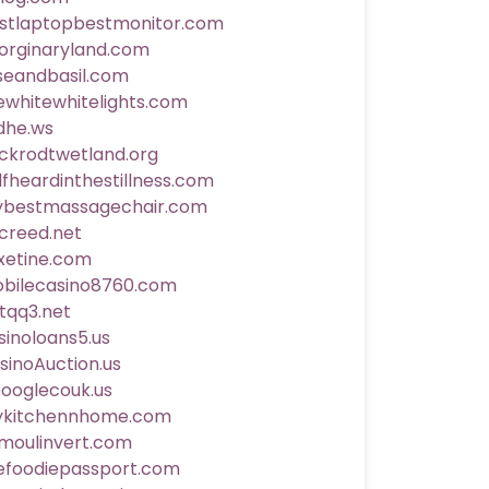
stlaptopbestmonitor.com
orginaryland.com
seandbasil.com
ewhitewhitelights.com
dhe.ws
ckrodtwetland.org
lfheardinthestillness.com
bestmassagechair.com
icreed.net
uxetine.com
bilecasino8760.com
tqq3.net
sinoloans5.us
sinoAuction.us
pooglecouk.us
kitchennhome.com
moulinvert.com
efoodiepassport.com