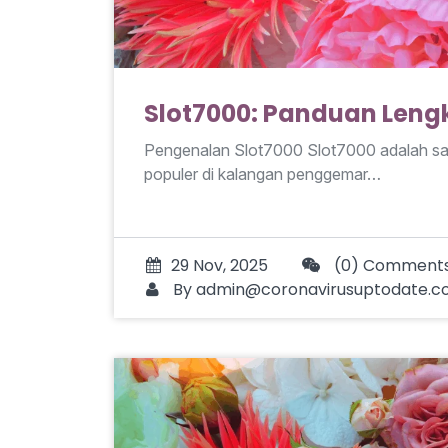
Slot7000: Panduan Leng
Pengenalan Slot7000 Slot7000 adalah sal
populer di kalangan penggemar…
29 Nov, 2025
(0) Comment
By
admin@coronavirusuptodate.