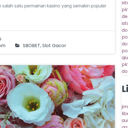
si
salah satu permainan kasino yang semakin populer
pk
de
si
do
po
s
do
com
SBOBET
,
Slot Gacor
po
qiu
pk
do
L
ji
li
au
gi