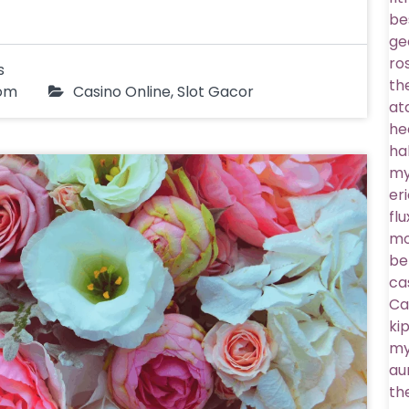
be
ge
ro
s
th
com
Casino Online
,
Slot Gacor
at
he
ha
my
er
fl
mo
be
ca
Ca
ki
my
au
th