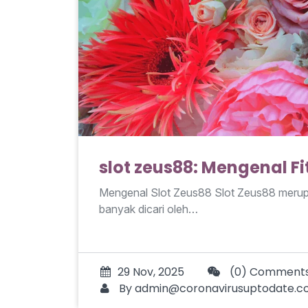
slot zeus88: Mengenal F
Mengenal Slot Zeus88 Slot Zeus88 merupa
banyak dicari oleh…
29 Nov, 2025
(0) Comment
By
admin@coronavirusuptodate.