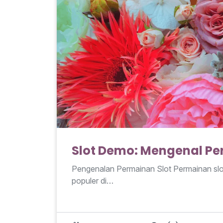
Slot Demo: Mengenal Pe
Pengenalan Permainan Slot Permainan slot
populer di…