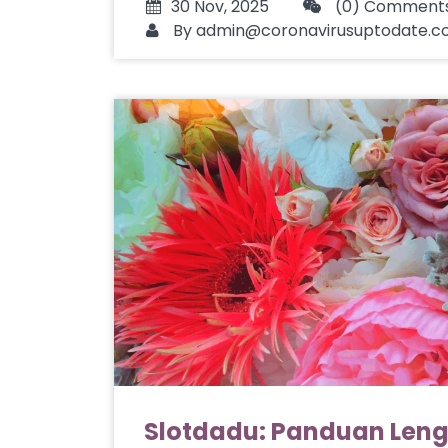
30 Nov, 2025
(0) Comment
By
admin@coronavirusuptodate.
Slotdadu: Panduan Len