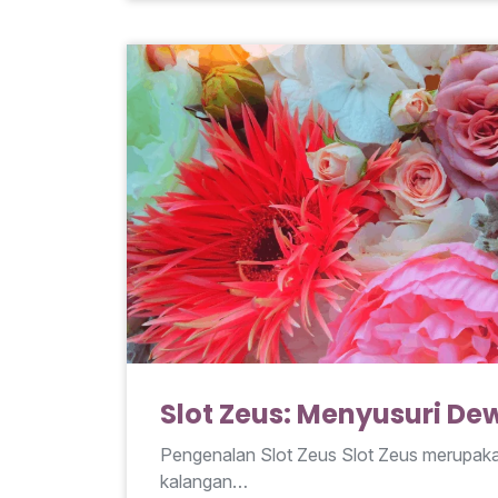
Slot Zeus: Menyusuri De
Pengenalan Slot Zeus Slot Zeus merupakan
kalangan…