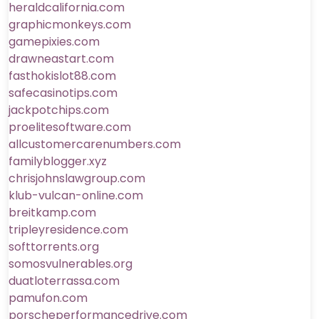
heraldcalifornia.com
graphicmonkeys.com
gamepixies.com
drawneastart.com
fasthokislot88.com
safecasinotips.com
jackpotchips.com
proelitesoftware.com
allcustomercarenumbers.com
familyblogger.xyz
chrisjohnslawgroup.com
klub-vulcan-online.com
breitkamp.com
tripleyresidence.com
softtorrents.org
somosvulnerables.org
duatloterrassa.com
pamufon.com
porscheperformancedrive.com