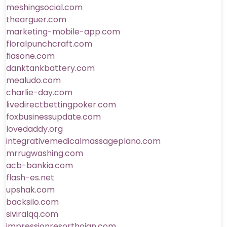
meshingsocial.com
thearguer.com
marketing-mobile-app.com
floralpunchcraft.com
fiasone.com
danktankbattery.com
mealudo.com
charlie-day.com
livedirectbettingpoker.com
foxbusinessupdate.com
lovedaddy.org
integrativemedicalmassageplano.com
mrrugwashing.com
acb-bankia.com
flash-es.net
upshak.com
backsilo.com
siviralqq.com
impressionresorthoian.com