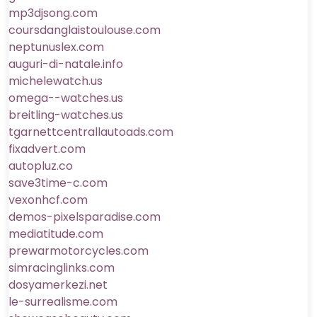
mp3djsong.com
coursdanglaistoulouse.com
neptunuslex.com
auguri-di-natale.info
michelewatch.us
omega--watches.us
breitling-watches.us
tgarnettcentrallautoads.com
fixadvert.com
autopluz.co
save3time-c.com
vexonhcf.com
demos-pixelsparadise.com
mediatitude.com
prewarmotorcycles.com
simracinglinks.com
dosyamerkezi.net
le-surrealisme.com