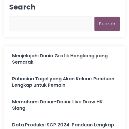
Search
Search
Menjelajahi Dunia Grafik Hongkong yang
Semarak
Rahasian Togel yang Akan Keluar: Panduan
Lengkap untuk Pemain
Memahami Dasar-Dasar Live Draw HK
Siang
Data Produksi SGP 2024: Panduan Lengkap