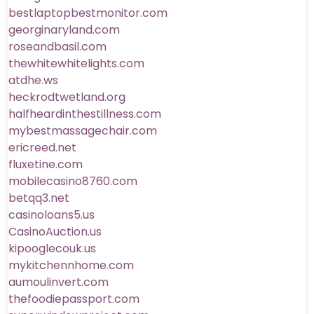
bestlaptopbestmonitor.com
georginaryland.com
roseandbasil.com
thewhitewhitelights.com
atdhe.ws
heckrodtwetland.org
halfheardinthestillness.com
mybestmassagechair.com
ericreed.net
fluxetine.com
mobilecasino8760.com
betqq3.net
casinoloans5.us
CasinoAuction.us
kipooglecouk.us
mykitchennhome.com
aumoulinvert.com
thefoodiepassport.com