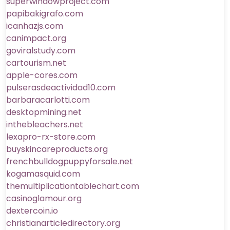
superwindowproject.com
papibakigrafo.com
icanhazjs.com
canimpact.org
goviralstudy.com
cartourism.net
apple-cores.com
pulserasdeactividad10.com
barbaracarlotti.com
desktopmining.net
inthebleachers.net
lexapro-rx-store.com
buyskincareproducts.org
frenchbulldogpuppyforsale.net
kogamasquid.com
themultiplicationtablechart.com
casinoglamour.org
dextercoin.io
christianarticledirectory.org