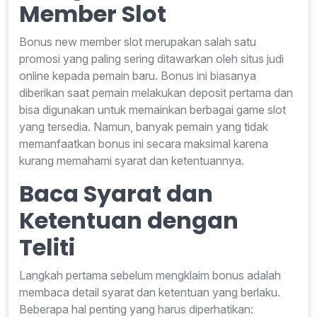
Member Slot
Bonus new member slot merupakan salah satu
promosi yang paling sering ditawarkan oleh situs judi
online kepada pemain baru. Bonus ini biasanya
diberikan saat pemain melakukan deposit pertama dan
bisa digunakan untuk memainkan berbagai game slot
yang tersedia. Namun, banyak pemain yang tidak
memanfaatkan bonus ini secara maksimal karena
kurang memahami syarat dan ketentuannya.
Baca Syarat dan
Ketentuan dengan
Teliti
Langkah pertama sebelum mengklaim bonus adalah
membaca detail syarat dan ketentuan yang berlaku.
Beberapa hal penting yang harus diperhatikan: