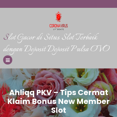
Skip
to
content
Slot Gacor di Situs Slot Terbaik
dengan Deposit Deposit Pulsa OVO
Ahliqq PKV – Tips Cermat
Klaim Bonus New Member
Slot