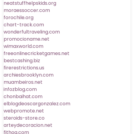
neatstuffhelpskids.org
moraessoccer.com
forochile.org
chart-track.com
wonderfultraveling.com
promocioname.net
wimaxworld.com
freeonlinecricketgames.net
bestcashing.biz
firerestrictions.us
archiesbrooklyn.com
muambeiros.net
infozblog.com
chonbaihat.com
elblogdeoscargonzalez.com
webpromote.net
steroids-store.co
arteydecoracion.net
fithog.com