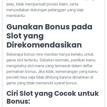
jelas, tidak mempersulit proses klaim, serta
menyediakan dukungan pelanggan yang siap
membantu.
Gunakan Bonus pada
Slot yang
Direkomendasikan
Beberapa bonus new member hanya berlaku untuk
game slot tertentu. Sebelum bermain, pastikan kamu
mengetahui slot mana yang termasuk dalam daftar
permainan bonus. Jika tidak, kemenangan yang kamu
peroleh bisa saja tidak dihitung karena dimainkan di
game yang tidak memenuhi syarat bonus.
Ciri Slot yang Cocok untuk
Bonus: