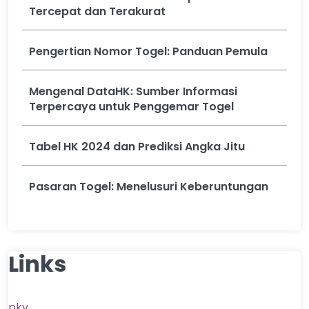
Tercepat dan Terakurat
Pengertian Nomor Togel: Panduan Pemula
Mengenal DataHK: Sumber Informasi
Terpercaya untuk Penggemar Togel
Tabel HK 2024 dan Prediksi Angka Jitu
Pasaran Togel: Menelusuri Keberuntungan
Links
pkv