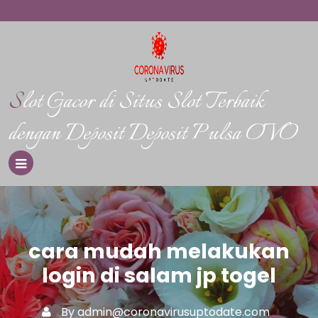
Skip
to
content
Slot Gacor di Situs Slot Terbaik
dengan Deposit Deposit Pulsa OVO
cara mudah melakukan
login di salam jp togel
By
admin@coronavirusuptodate.com