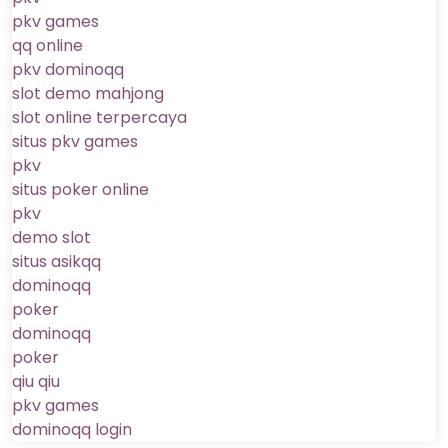
pkv games
qq online
pkv dominoqq
slot demo mahjong
slot online terpercaya
situs pkv games
pkv
situs poker online
pkv
demo slot
situs asikqq
dominoqq
poker
dominoqq
poker
qiu qiu
pkv games
dominoqq login