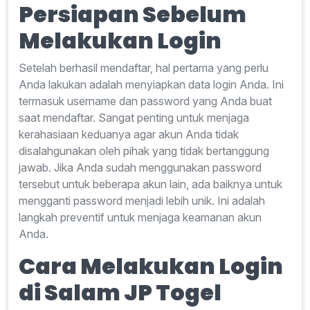
Persiapan Sebelum
Melakukan Login
Setelah berhasil mendaftar, hal pertama yang perlu
Anda lakukan adalah menyiapkan data login Anda. Ini
termasuk username dan password yang Anda buat
saat mendaftar. Sangat penting untuk menjaga
kerahasiaan keduanya agar akun Anda tidak
disalahgunakan oleh pihak yang tidak bertanggung
jawab. Jika Anda sudah menggunakan password
tersebut untuk beberapa akun lain, ada baiknya untuk
mengganti password menjadi lebih unik. Ini adalah
langkah preventif untuk menjaga keamanan akun
Anda.
Cara Melakukan Login
di Salam JP Togel