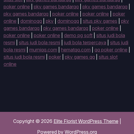
poker online
|
pkv games bandarqq
|
pkv games bandarqq
|
pkv games bandarqq
|
poker online
|
poker online
|
poker
online
|
dominoqq
|
pkv
|
dominoqq
|
situs pkv games
|
pkv
games bandarqq
|
pkv games bandarqq
|
poker online
|
poker online
|
poker online
|
demo pg soft
|
situs judi bola
resmi
|
situs judi bola resmi
|
judi bola terpercaya
|
situs judi
bola resmi
|
murniqq.com
|
hematqq.com
|
qq poker online
|
situs judi bola resmi
|
poker
|
pkv games qq
|
situs slot
online
Copyright © 2026
Elite Florist WordPress Theme
|
Powered by
WordPress.org