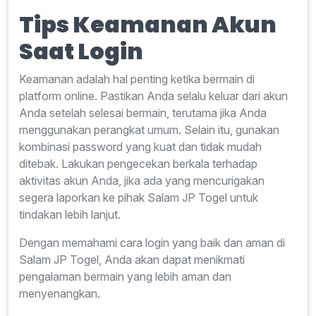
Tips Keamanan Akun
Saat Login
Keamanan adalah hal penting ketika bermain di
platform online. Pastikan Anda selalu keluar dari akun
Anda setelah selesai bermain, terutama jika Anda
menggunakan perangkat umum. Selain itu, gunakan
kombinasi password yang kuat dan tidak mudah
ditebak. Lakukan pengecekan berkala terhadap
aktivitas akun Anda, jika ada yang mencurigakan
segera laporkan ke pihak Salam JP Togel untuk
tindakan lebih lanjut.
Dengan memahami cara login yang baik dan aman di
Salam JP Togel, Anda akan dapat menikmati
pengalaman bermain yang lebih aman dan
menyenangkan.