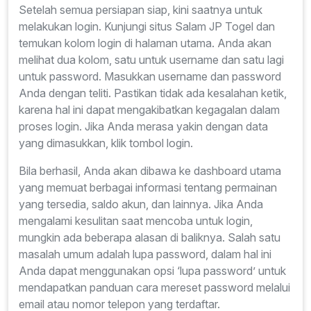
Setelah semua persiapan siap, kini saatnya untuk
melakukan login. Kunjungi situs Salam JP Togel dan
temukan kolom login di halaman utama. Anda akan
melihat dua kolom, satu untuk username dan satu lagi
untuk password. Masukkan username dan password
Anda dengan teliti. Pastikan tidak ada kesalahan ketik,
karena hal ini dapat mengakibatkan kegagalan dalam
proses login. Jika Anda merasa yakin dengan data
yang dimasukkan, klik tombol login.
Bila berhasil, Anda akan dibawa ke dashboard utama
yang memuat berbagai informasi tentang permainan
yang tersedia, saldo akun, dan lainnya. Jika Anda
mengalami kesulitan saat mencoba untuk login,
mungkin ada beberapa alasan di baliknya. Salah satu
masalah umum adalah lupa password, dalam hal ini
Anda dapat menggunakan opsi ‘lupa password’ untuk
mendapatkan panduan cara mereset password melalui
email atau nomor telepon yang terdaftar.