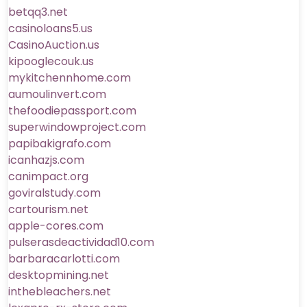
betqq3.net
casinoloans5.us
CasinoAuction.us
kipooglecouk.us
mykitchennhome.com
aumoulinvert.com
thefoodiepassport.com
superwindowproject.com
papibakigrafo.com
icanhazjs.com
canimpact.org
goviralstudy.com
cartourism.net
apple-cores.com
pulserasdeactividad10.com
barbaracarlotti.com
desktopmining.net
inthebleachers.net