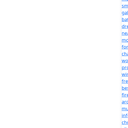
sm
ga
ba
dr
ne
mo
fo
ch
wo
pr
wi
fr
be
fir
ar
mu
in
ch