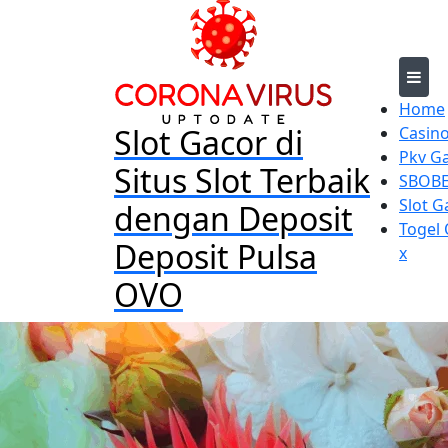
Skip
to
content
Home
Slot Gacor di
Casino
Pkv G
Situs Slot Terbaik
SBOB
Slot G
dengan Deposit
Togel 
Deposit Pulsa
Close
x
Men
OVO