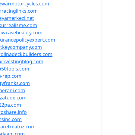
ewarmotorcycles.com
mracinglinks.com
syamerkezi.net
-surrealisme.com
owcasebeauty.com
surancepolicyexpert.com
atkeycompany.com
rolinadeckbuilders.com
pinvestingblog.com
p50tools.com
e-rep.com
ltyfranks.com
nerani.com
zzatude.com
22pa.com
roshare.info
lesinc.com
laretreatnz.com
daagi.com