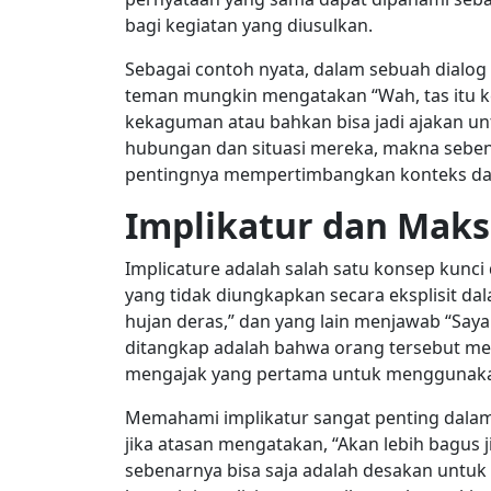
bagi kegiatan yang diusulkan.
Sebagai contoh nyata, dalam sebuah dialog
teman mungkin mengatakan “Wah, tas itu ke
kekaguman atau bahkan bisa jadi ajakan u
hubungan dan situasi mereka, makna seben
pentingnya mempertimbangkan konteks dal
Implikatur dan Maks
Implicature adalah salah satu konsep kunc
yang tidak diungkapkan secara eksplisit dal
hujan deras,” dan yang lain menjawab “Say
ditangkap adalah bahwa orang tersebut m
mengajak yang pertama untuk menggunaka
Memahami implikatur sangat penting dalam 
jika atasan mengatakan, “Akan lebih bagus j
sebenarnya bisa saja adalah desakan untu