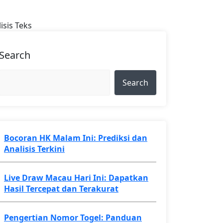
sis Teks
Search
Search
Bocoran HK Malam Ini: Prediksi dan
Analisis Terkini
Live Draw Macau Hari Ini: Dapatkan
Hasil Tercepat dan Terakurat
Pengertian Nomor Togel: Panduan