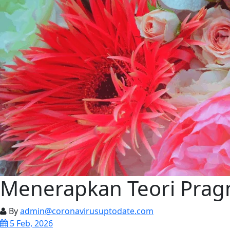
Menerapkan Teori Pragm
By
admin@coronavirusuptodate.com
5 Feb, 2026