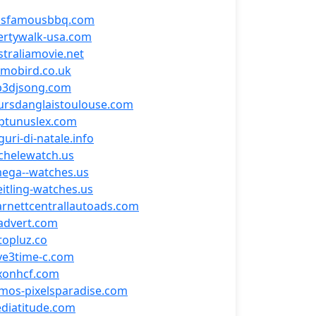
msfamousbbq.com
bertywalk-usa.com
straliamovie.net
zmobird.co.uk
3djsong.com
ursdanglaistoulouse.com
ptunuslex.com
guri-di-natale.info
chelewatch.us
ega--watches.us
eitling-watches.us
arnettcentrallautoads.com
xadvert.com
topluz.co
ve3time-c.com
xonhcf.com
mos-pixelsparadise.com
diatitude.com