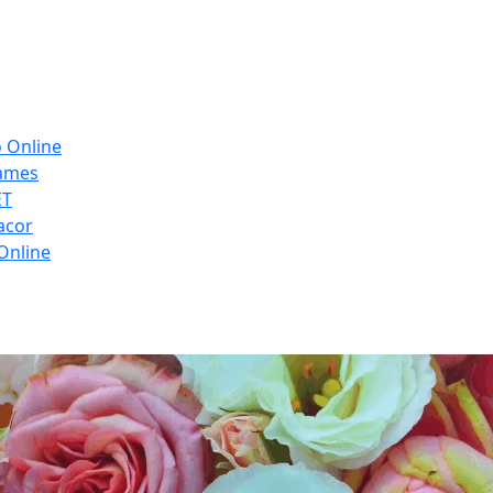
 Online
ames
ET
acor
Online
u