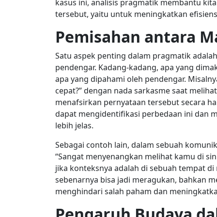
kasus ini, analisis pragmatik membantu ki
tersebut, yaitu untuk meningkatkan efisiensi
Pemisahan antara M
Satu aspek penting dalam pragmatik adala
pendengar. Kadang-kadang, apa yang dimaks
apa yang dipahami oleh pendengar. Misalnya
cepat?” dengan nada sarkasme saat meliha
menafsirkan pernyataan tersebut secara har
dapat mengidentifikasi perbedaan ini da
lebih jelas.
Sebagai contoh lain, dalam sebuah komunikas
“Sangat menyenangkan melihat kamu di sini
jika konteksnya adalah di sebuah tempat 
sebenarnya bisa jadi meragukan, bahkan m
menghindari salah paham dan meningkatkan
Pengaruh Budaya d