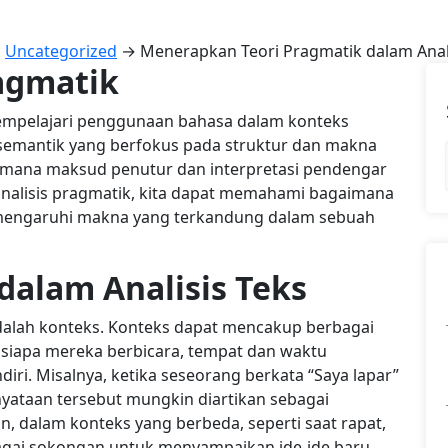
→
Uncategorized
→
Menerapkan Teori Pragmatik dalam Anali
agmatik
mempelajari penggunaan bahasa dalam konteks
 semantik yang berfokus pada struktur dan makna
imana maksud penutur dan interpretasi pendengar
 analisis pragmatik, kita dapat memahami bagaimana
memengaruhi makna yang terkandung dalam sebuah
dalam Analisis Teks
dalah konteks. Konteks dapat mencakup berbagai
da siapa mereka berbicara, tempat dan waktu
diri. Misalnya, ketika seseorang berkata “Saya lapar”
ataan tersebut mungkin diartikan sebagai
dalam konteks yang berbeda, seperti saat rapat,
agai sokongan untuk menyampaikan ide-ide baru