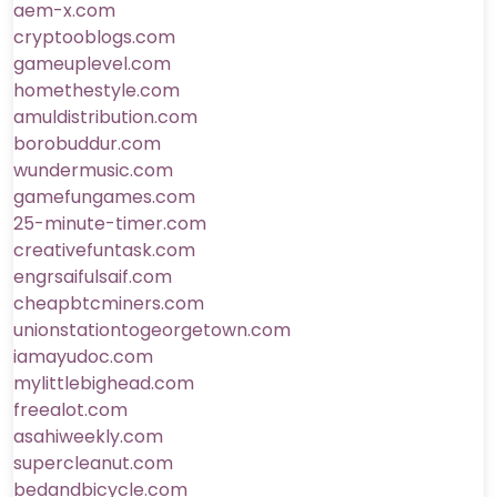
aem-x.com
cryptooblogs.com
gameuplevel.com
homethestyle.com
amuldistribution.com
borobuddur.com
wundermusic.com
gamefungames.com
25-minute-timer.com
creativefuntask.com
engrsaifulsaif.com
cheapbtcminers.com
unionstationtogeorgetown.com
iamayudoc.com
mylittlebighead.com
freealot.com
asahiweekly.com
supercleanut.com
bedandbicycle.com