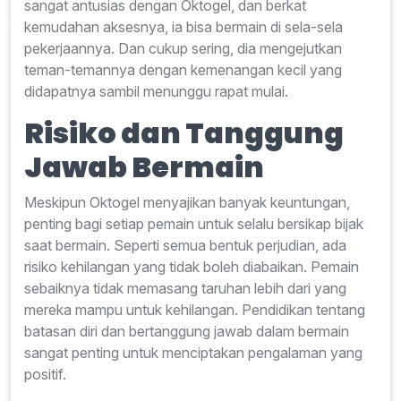
sangat antusias dengan Oktogel, dan berkat
kemudahan aksesnya, ia bisa bermain di sela-sela
pekerjaannya. Dan cukup sering, dia mengejutkan
teman-temannya dengan kemenangan kecil yang
didapatnya sambil menunggu rapat mulai.
Risiko dan Tanggung
Jawab Bermain
Meskipun Oktogel menyajikan banyak keuntungan,
penting bagi setiap pemain untuk selalu bersikap bijak
saat bermain. Seperti semua bentuk perjudian, ada
risiko kehilangan yang tidak boleh diabaikan. Pemain
sebaiknya tidak memasang taruhan lebih dari yang
mereka mampu untuk kehilangan. Pendidikan tentang
batasan diri dan bertanggung jawab dalam bermain
sangat penting untuk menciptakan pengalaman yang
positif.