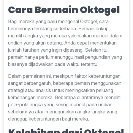
Cara Bermain Oktogel
Bagi mereka yang baru mengenal Oktogel, cara
bermainnya terbilang sederhana. Pemain cukup
memilih angka yang mereka yakini akan muncul dalam
undian yang akan datang. Anda dapat menentukan
jumlah taruhan yang ingin dipasang. Setelah itu,
pemain hanya perlu menunggu hasil pengundian yang
biasanya dijadwalkan pada waktu tertentu.
Dalam permainan ini, meskipun faktor keberuntungan
sangat berpengaruh, beberapa pemain menggunakan
strategi atau analisis untuk meningkatkan peluang
kemenangan mereka. Beberapa di antaranya meneliti
pola-pola angka yang sering muncul pada undian
sebelumnya atau menggunakan angka-angka yang
dianggap keberuntungan bagi mereka.
Kelebihan dari Oktogel