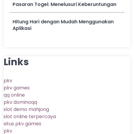
Pasaran Togel: Menelusuri Keberuntungan
Hitung Hari dengan Mudah Menggunakan
Aplikasi
Links
pkv
pkv games
qq online
pkv dominoqq
slot demo mahjong
slot online terpercaya
situs pkv games
pkv