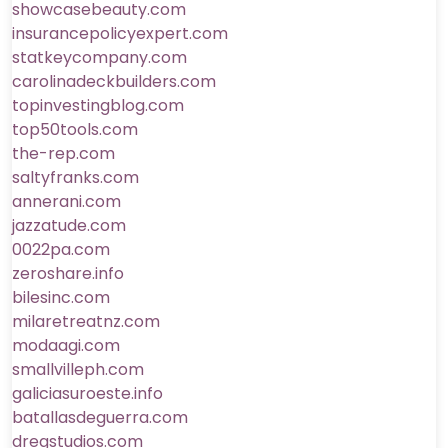
showcasebeauty.com
insurancepolicyexpert.com
statkeycompany.com
carolinadeckbuilders.com
topinvestingblog.com
top50tools.com
the-rep.com
saltyfranks.com
annerani.com
jazzatude.com
0022pa.com
zeroshare.info
bilesinc.com
milaretreatnz.com
modaagi.com
smallvilleph.com
galiciasuroeste.info
batallasdeguerra.com
dregstudios.com