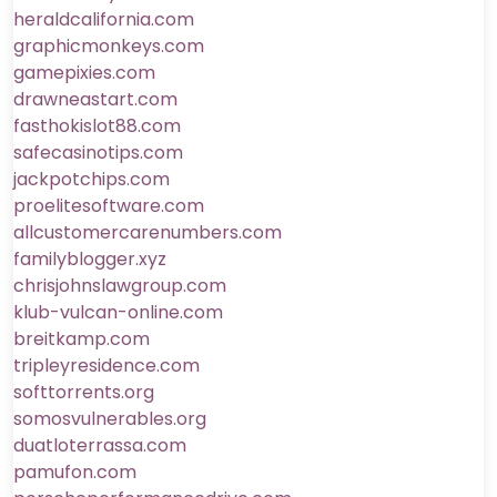
heraldcalifornia.com
graphicmonkeys.com
gamepixies.com
drawneastart.com
fasthokislot88.com
safecasinotips.com
jackpotchips.com
proelitesoftware.com
allcustomercarenumbers.com
familyblogger.xyz
chrisjohnslawgroup.com
klub-vulcan-online.com
breitkamp.com
tripleyresidence.com
softtorrents.org
somosvulnerables.org
duatloterrassa.com
pamufon.com