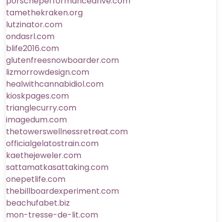
porscheperformancedrive.com
tamethekraken.org
lutzinator.com
ondasrl.com
blife2016.com
glutenfreesnowboarder.com
lizmorrowdesign.com
healwithcannabidiol.com
kioskpages.com
trianglecurry.com
imagedum.com
thetowerswellnessretreat.com
officialgelatostrain.com
kaethejeweler.com
sattamatkasattaking.com
onepetlife.com
thebillboardexperiment.com
beachufabet.biz
mon-tresse-de-lit.com