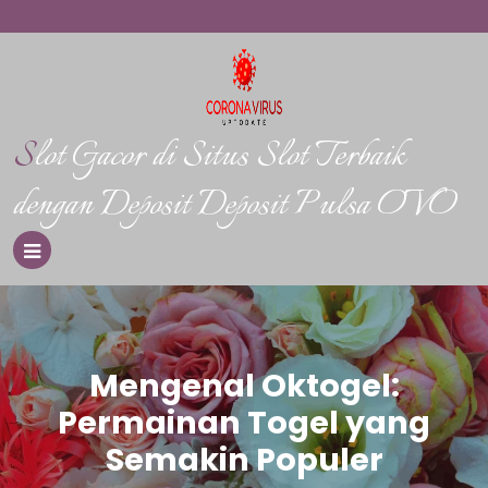
Skip
to
content
Slot Gacor di Situs Slot Terbaik
dengan Deposit Deposit Pulsa OVO
Mengenal Oktogel:
Permainan Togel yang
Semakin Populer