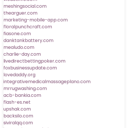
meshingsocial.com
thearguer.com
marketing-mobile-app.com
floralpunchcraft.com
fiasone.com
danktankbattery.com
mealudo.com
charlie-day.com
livedirectbettingpoker.com
foxbusinessupdate.com
lovedaddy.org
integrativemedicalmassageplano.com
mrrugwashing.com
acb-bankia.com
flash-es.net
upshak.com
backsilo.com
siviralqq.com