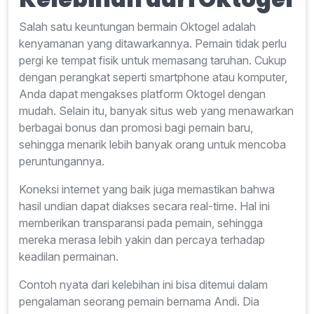
Salah satu keuntungan bermain Oktogel adalah
kenyamanan yang ditawarkannya. Pemain tidak perlu
pergi ke tempat fisik untuk memasang taruhan. Cukup
dengan perangkat seperti smartphone atau komputer,
Anda dapat mengakses platform Oktogel dengan
mudah. Selain itu, banyak situs web yang menawarkan
berbagai bonus dan promosi bagi pemain baru,
sehingga menarik lebih banyak orang untuk mencoba
peruntungannya.
Koneksi internet yang baik juga memastikan bahwa
hasil undian dapat diakses secara real-time. Hal ini
memberikan transparansi pada pemain, sehingga
mereka merasa lebih yakin dan percaya terhadap
keadilan permainan.
Contoh nyata dari kelebihan ini bisa ditemui dalam
pengalaman seorang pemain bernama Andi. Dia