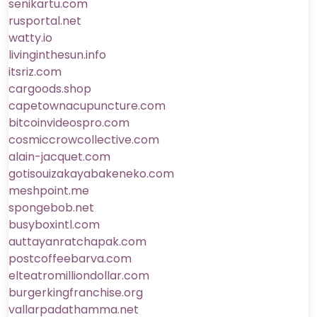
senikartu.com
rusportal.net
watty.io
livinginthesun.info
itsriz.com
cargoods.shop
capetownacupuncture.com
bitcoinvideospro.com
cosmiccrowcollective.com
alain-jacquet.com
gotisouizakayabakeneko.com
meshpoint.me
spongebob.net
busyboxintl.com
auttayanratchapak.com
postcoffeebarva.com
elteatromilliondollar.com
burgerkingfranchise.org
vallarpadathamma.net