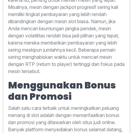
karena itu, penting untuk memilih mesin yang tepat.
Misalnya, mesin dengan jackpot progresif sering kali
memiliki tingkat pembayaran yang lebih rendah
dibandingkan dengan mesin slot biasa. Namun, jika
Anda mencari keuntungan jangka pendek, mesin
dengan volatilitas rendah bisa jadi pilihan yang tepat,
karena mereka memberikan pembayaran yang lebih
sering meskipun jumlahnya kecil. Beberapa pemain
sering menghabiskan waktu untuk mencari mesin
dengan RTP (return to player) tertinggi dan fokus pada
mesin tersebut.
Menggunakan Bonus
dan Promosi
Salah satu cara terbaik untuk meningkatkan peluang
menang di slot adalah dengan memanfaatkan bonus
dan promosi yang ditawarkan oleh situs judi online.
Banyak platform menyediakan bonus selamat datang,