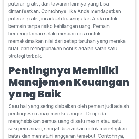
putaran gratis, dan tawaran lainnya yang bisa
dimanfaatkan. Contohnya, jika Anda mendapatkan
putaran gratis, ini adalah kesempatan Anda untuk
bermain tanpa risiko kehilangan uang. Pemain
berpengalaman selalu mencari cara untuk
memaksimalkan nilai dari setiap taruhan yang mereka
buat, dan menggunakan bonus adalah salah satu
strategi terbaik.
Pentingnya Memiliki
Manajemen Keuangan
yang Baik
Satu hal yang sering diabaikan oleh pemain judi adalah
pentingnya manajemen keuangan. Daripada
menghabiskan semua uang di satu mesin atau satu
sesi permainan, sangat disarankan untuk menetapkan
batas dan mematuhi anggaran tersebut. Contohnya,