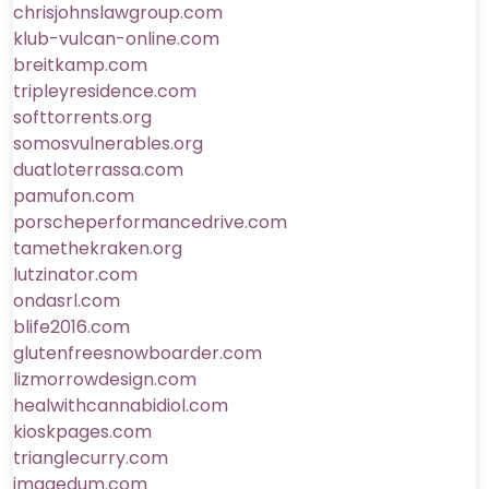
chrisjohnslawgroup.com
klub-vulcan-online.com
breitkamp.com
tripleyresidence.com
softtorrents.org
somosvulnerables.org
duatloterrassa.com
pamufon.com
porscheperformancedrive.com
tamethekraken.org
lutzinator.com
ondasrl.com
blife2016.com
glutenfreesnowboarder.com
lizmorrowdesign.com
healwithcannabidiol.com
kioskpages.com
trianglecurry.com
imagedum.com