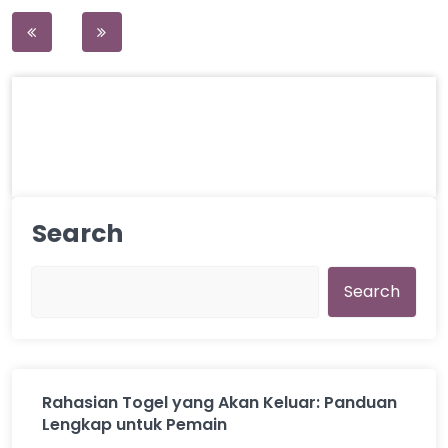
Post
navigation
Search
Search
Rahasian Togel yang Akan Keluar: Panduan
Lengkap untuk Pemain