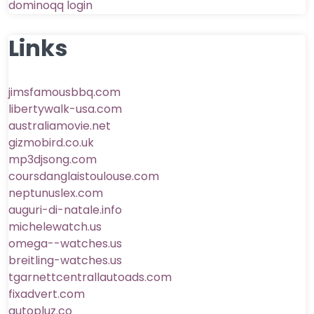
dominoqq login
Links
jimsfamousbbq.com
libertywalk-usa.com
australiamovie.net
gizmobird.co.uk
mp3djsong.com
coursdanglaistoulouse.com
neptunuslex.com
auguri-di-natale.info
michelewatch.us
omega--watches.us
breitling-watches.us
tgarnettcentrallautoads.com
fixadvert.com
autopluz.co