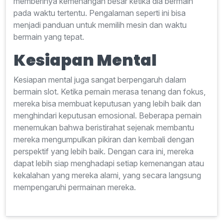
memberinya kemenangan besar ketika dia bermain
pada waktu tertentu. Pengalaman seperti ini bisa
menjadi panduan untuk memilih mesin dan waktu
bermain yang tepat.
Kesiapan Mental
Kesiapan mental juga sangat berpengaruh dalam
bermain slot. Ketika pemain merasa tenang dan fokus,
mereka bisa membuat keputusan yang lebih baik dan
menghindari keputusan emosional. Beberapa pemain
menemukan bahwa beristirahat sejenak membantu
mereka mengumpulkan pikiran dan kembali dengan
perspektif yang lebih baik. Dengan cara ini, mereka
dapat lebih siap menghadapi setiap kemenangan atau
kekalahan yang mereka alami, yang secara langsung
mempengaruhi permainan mereka.