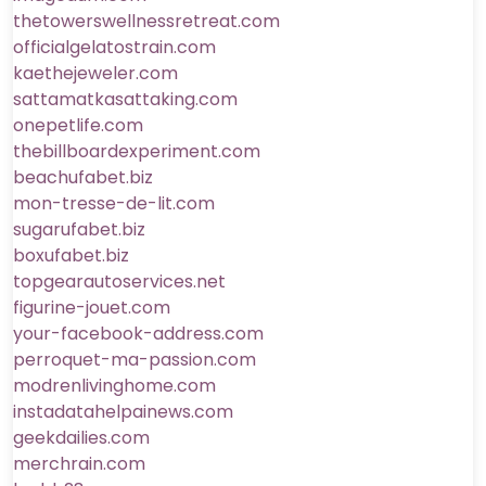
thetowerswellnessretreat.com
officialgelatostrain.com
kaethejeweler.com
sattamatkasattaking.com
onepetlife.com
thebillboardexperiment.com
beachufabet.biz
mon-tresse-de-lit.com
sugarufabet.biz
boxufabet.biz
topgearautoservices.net
figurine-jouet.com
your-facebook-address.com
perroquet-ma-passion.com
modrenlivinghome.com
instadatahelpainews.com
geekdailies.com
merchrain.com