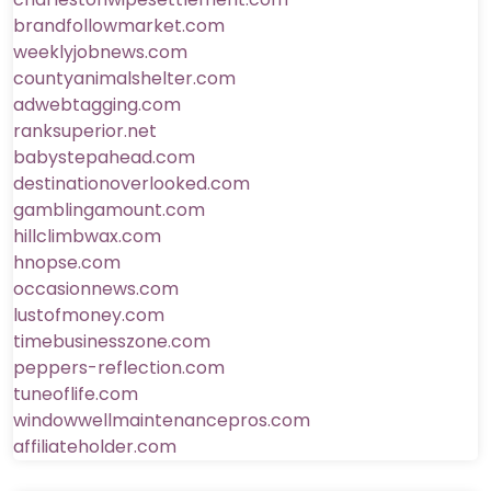
brandfollowmarket.com
weeklyjobnews.com
countyanimalshelter.com
adwebtagging.com
ranksuperior.net
babystepahead.com
destinationoverlooked.com
gamblingamount.com
hillclimbwax.com
hnopse.com
occasionnews.com
lustofmoney.com
timebusinesszone.com
peppers-reflection.com
tuneoflife.com
windowwellmaintenancepros.com
affiliateholder.com