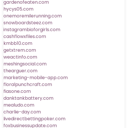
gardenofeaten.com
hycys05.com
onemoremilerunning.com
snowboardsteez.com
instagrambioforgirls.com
cashflowxfiles.com
kmbb10.com
getxtrem.com
weactinfo.com
meshingsocial.com
thearguer.com
marketing-mobile-app.com
floralpunchcraft.com
fiasone.com
danktankbattery.com
mealudo.com
charlie-day.com
livedirectbettingpoker.com
foxbusinessupdate.com