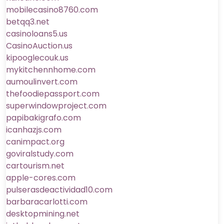
mobilecasino8760.com
betqq3.net
casinoloans5.us
CasinoAuction.us
kipooglecouk.us
mykitchennhome.com
aumoulinvert.com
thefoodiepassport.com
superwindowproject.com
papibakigrafo.com
icanhazjs.com
canimpact.org
goviralstudy.com
cartourism.net
apple-cores.com
pulserasdeactividad10.com
barbaracarlotti.com
desktopmining.net