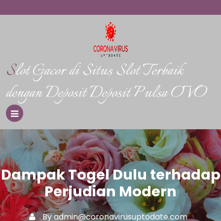
Skip
to
content
Slot Gacor di Situs Slot Terbaik
dengan Deposit Deposit Pulsa OVO
Dampak Togel Dulu terhadap
Perjudian Modern
By
admin@coronavirusuptodate.com