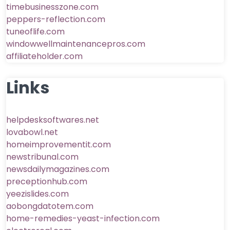
timebusinesszone.com
peppers-reflection.com
tuneoflife.com
windowwellmaintenancepros.com
affiliateholder.com
Links
helpdesksoftwares.net
lovabowl.net
homeimprovementit.com
newstribunal.com
newsdailymagazines.com
preceptionhub.com
yeezislides.com
aobongdatotem.com
home-remedies-yeast-infection.com