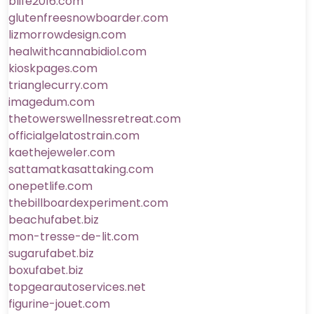
blife2016.com
glutenfreesnowboarder.com
lizmorrowdesign.com
healwithcannabidiol.com
kioskpages.com
trianglecurry.com
imagedum.com
thetowerswellnessretreat.com
officialgelatostrain.com
kaethejeweler.com
sattamatkasattaking.com
onepetlife.com
thebillboardexperiment.com
beachufabet.biz
mon-tresse-de-lit.com
sugarufabet.biz
boxufabet.biz
topgearautoservices.net
figurine-jouet.com