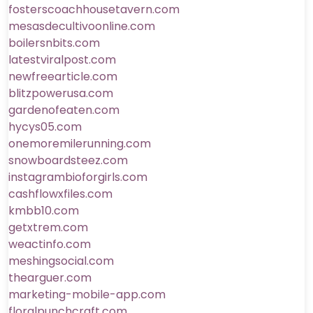
fosterscoachhousetavern.com
mesasdecultivoonline.com
boilersnbits.com
latestviralpost.com
newfreearticle.com
blitzpowerusa.com
gardenofeaten.com
hycys05.com
onemoremilerunning.com
snowboardsteez.com
instagrambioforgirls.com
cashflowxfiles.com
kmbb10.com
getxtrem.com
weactinfo.com
meshingsocial.com
thearguer.com
marketing-mobile-app.com
floralpunchcraft.com