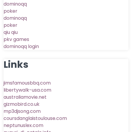
dominoqq
poker
dominoqq
poker
qiu qiu
pkv games
dominoqq login
Links
jimsfamousbbq.com
libertywalk-usa.com
australiamovie.net
gizmobird.co.uk
mp3djsong.com
coursdanglaistoulouse.com
neptunuslex.com