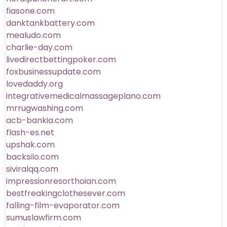
fiasone.com
danktankbattery.com
mealudo.com
charlie-day.com
livedirectbettingpoker.com
foxbusinessupdate.com
lovedaddy.org
integrativemedicalmassageplano.com
mrrugwashing.com
acb-bankia.com
flash-es.net
upshak.com
backsilo.com
siviralqq.com
impressionresorthoian.com
bestfreakingclothesever.com
falling-film-evaporator.com
sumuslawfirm.com