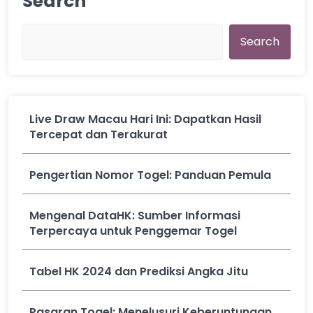
Search
Search
Live Draw Macau Hari Ini: Dapatkan Hasil
Tercepat dan Terakurat
Pengertian Nomor Togel: Panduan Pemula
Mengenal DataHK: Sumber Informasi
Terpercaya untuk Penggemar Togel
Tabel HK 2024 dan Prediksi Angka Jitu
Pasaran Togel: Menelusuri Keberuntungan