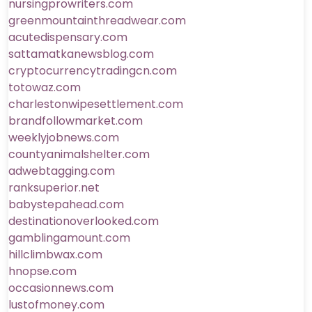
nursingprowriters.com
greenmountainthreadwear.com
acutedispensary.com
sattamatkanewsblog.com
cryptocurrencytradingcn.com
totowaz.com
charlestonwipesettlement.com
brandfollowmarket.com
weeklyjobnews.com
countyanimalshelter.com
adwebtagging.com
ranksuperior.net
babystepahead.com
destinationoverlooked.com
gamblingamount.com
hillclimbwax.com
hnopse.com
occasionnews.com
lustofmoney.com