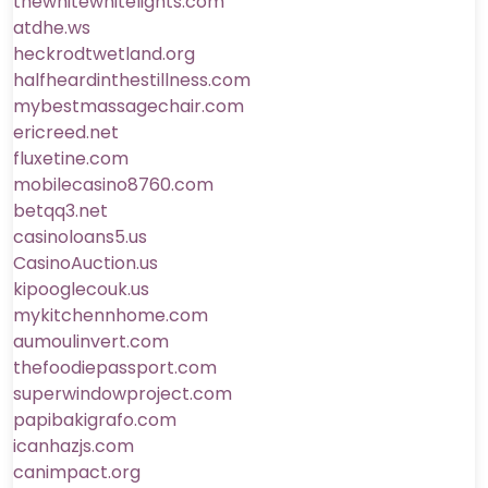
thewhitewhitelights.com
atdhe.ws
heckrodtwetland.org
halfheardinthestillness.com
mybestmassagechair.com
ericreed.net
fluxetine.com
mobilecasino8760.com
betqq3.net
casinoloans5.us
CasinoAuction.us
kipooglecouk.us
mykitchennhome.com
aumoulinvert.com
thefoodiepassport.com
superwindowproject.com
papibakigrafo.com
icanhazjs.com
canimpact.org