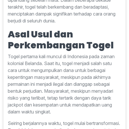
dipandang sebelah mata. Dalam beberapa dekade
terakhir, togel telah berkembang dan beradaptasi,
menciptakan dampak signifikan terhadap cara orang
berjudi di seluruh dunia.
Asal Usul dan
Perkembangan Togel
Togel pertama kali muncul di Indonesia pada zaman
kolonial Belanda. Saat itu, togel menjadi salah satu
cara untuk mengumpulkan dana untuk berbagai
kepentingan masyarakat, meskipun pada akhirnya
permainan ini menjadi ilegal dan dianggap sebagai
bentuk perjudian. Masyarakat, meskipun menyadari
risiko yang terlibat, tetap tertarik dengan daya tarik
jackpot dan kesempatan untuk mendapatkan uang
dalam waktu singkat.
Seiring berjalannya waktu, togel mulai bertransformasi.