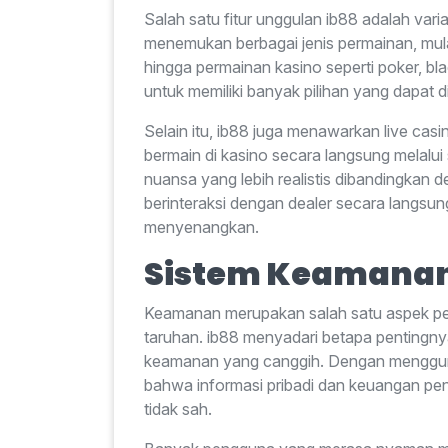
Salah satu fitur unggulan ib88 adalah var
menemukan berbagai jenis permainan, mulai
hingga permainan kasino seperti poker, bl
untuk memiliki banyak pilihan yang dapat 
Selain itu, ib88 juga menawarkan live ca
bermain di kasino secara langsung melalu
nuansa yang lebih realistis dibandingkan
berinteraksi dengan dealer secara langsu
menyenangkan.
Sistem Keamanan
Keamanan merupakan salah satu aspek pent
taruhan. ib88 menyadari betapa pentingny
keamanan yang canggih. Dengan mengguna
bahwa informasi pribadi dan keuangan pen
tidak sah.