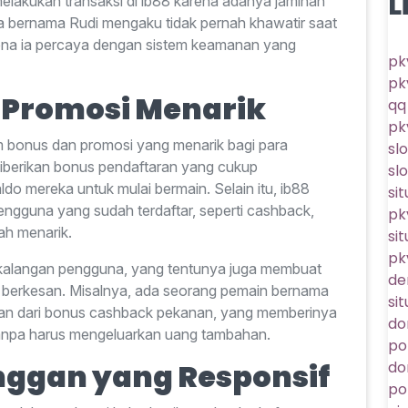
L
akukan transaksi di ib88 karena adanya jaminan
a bernama Rudi mengaku tidak pernah khawatir saat
ena ia percaya dengan sistem keamanan yang
pk
pk
 Promosi Menarik
qq
pk
m bonus dan promosi yang menarik bagi para
sl
diberikan bonus pendaftaran yang cukup
sl
o mereka untuk mulai bermain. Selain itu, ib88
si
ngguna yang sudah terdaftar, seperti cashback,
pk
ah menarik.
si
pk
i kalangan pengguna, yang tentunya juga membuat
de
 berkesan. Misalnya, ada seorang pemain bernama
si
gan dari bonus cashback pekanan, yang memberinya
do
tanpa harus mengeluarkan uang tambahan.
po
nggan yang Responsif
do
po