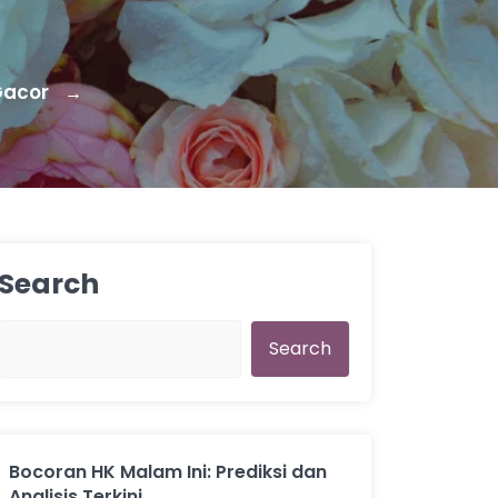
Gacor
→
Search
Search
Bocoran HK Malam Ini: Prediksi dan
Analisis Terkini