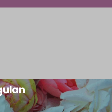
gulan