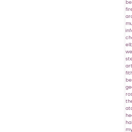
be
fir
ar
mu
in
ch
el
we
st
ar
fi
be
ge
ro
th
at
he
ha
my