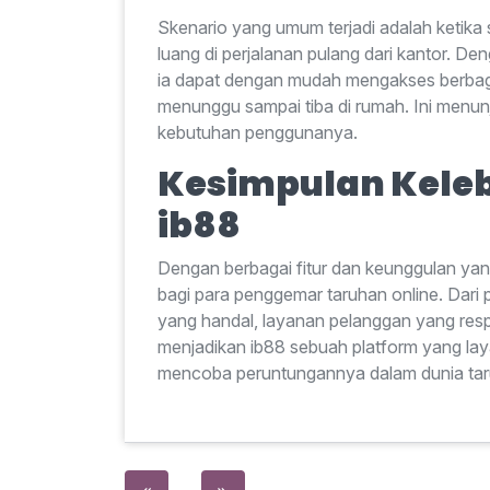
Skenario yang umum terjadi adalah ketika 
luang di perjalanan pulang dari kantor. De
ia dapat dengan mudah mengakses berbag
menunggu sampai tiba di rumah. Ini menu
kebutuhan penggunanya.
Kesimpulan Keleb
ib88
Dengan berbagai fitur dan keunggulan yang
bagi para penggemar taruhan online. Dari 
yang handal, layanan pelanggan yang resp
menjadikan ib88 sebuah platform yang laya
mencoba peruntungannya dalam dunia tar
Post