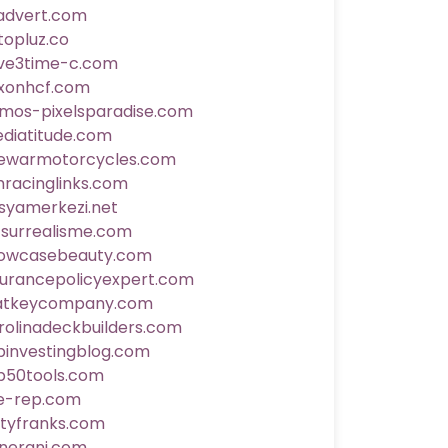
xadvert.com
topluz.co
ve3time-c.com
xonhcf.com
mos-pixelsparadise.com
diatitude.com
ewarmotorcycles.com
mracinglinks.com
syamerkezi.net
-surrealisme.com
owcasebeauty.com
surancepolicyexpert.com
atkeycompany.com
rolinadeckbuilders.com
pinvestingblog.com
p50tools.com
e-rep.com
ltyfranks.com
nerani.com