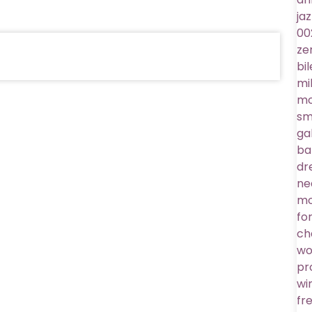
ja
00
ze
bi
mi
mo
sm
ga
ba
dr
ne
mo
fo
ch
wo
pr
wi
fr