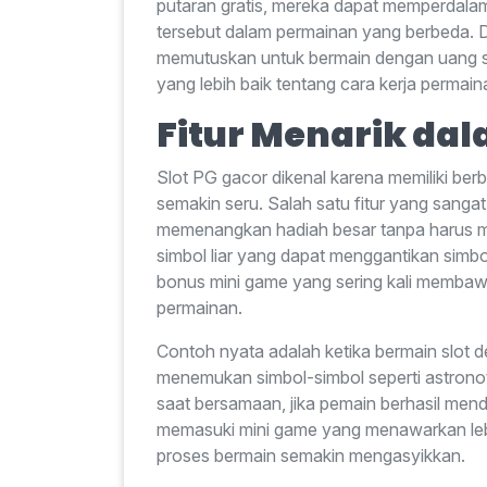
putaran gratis, mereka dapat memperdala
tersebut dalam permainan yang berbeda. 
memutuskan untuk bermain dengan uang 
yang lebih baik tentang cara kerja permai
Fitur Menarik dal
Slot PG gacor dikenal karena memiliki be
semakin seru. Salah satu fitur yang sangat
memenangkan hadiah besar tanpa harus me
simbol liar yang dapat menggantikan simb
bonus mini game yang sering kali memba
permainan.
Contoh nyata adalah ketika bermain slot 
menemukan simbol-simbol seperti astrono
saat bersamaan, jika pemain berhasil men
memasuki mini game yang menawarkan le
proses bermain semakin mengasyikkan.