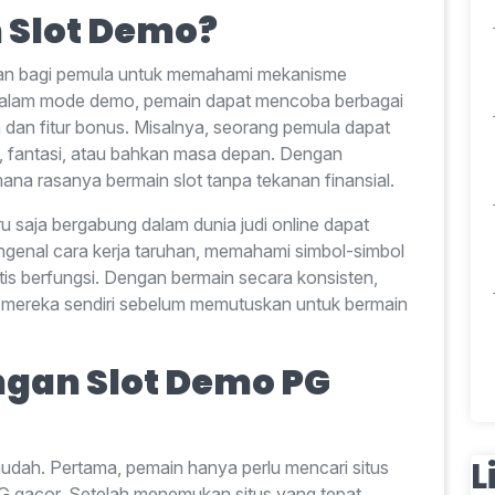
 Slot Demo?
an bagi pemula untuk memahami mekanisme
 Dalam mode demo, pemain dapat mencoba berbagai
 dan fitur bonus. Misalnya, seorang pemula dapat
 fantasi, atau bahkan masa depan. Dengan
na rasanya bermain slot tanpa tekanan finansial.
 saja bergabung dalam dunia judi online dapat
enal cara kerja taruhan, memahami simbol-simbol
tis berfungsi. Dengan bermain secara konsisten,
 mereka sendiri sebelum memutuskan untuk bermain
gan Slot Demo PG
L
udah. Pertama, pemain hanya perlu mencari situs
G gacor. Setelah menemukan situs yang tepat,