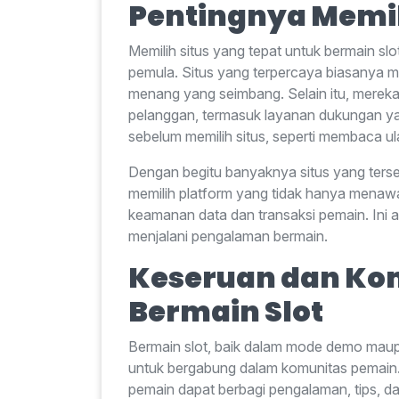
Pentingnya Memil
Memilih situs yang tepat untuk bermain sl
pemula. Situs yang terpercaya biasanya 
menang yang seimbang. Selain itu, mereka 
pelanggan, termasuk layanan dukungan yan
sebelum memilih situs, seperti membaca ula
Dengan begitu banyaknya situs yang ters
memilih platform yang tidak hanya menawa
keamanan data dan transaksi pemain. Ini
menjalani pengalaman bermain.
Keseruan dan Ko
Bermain Slot
Bermain slot, baik dalam mode demo mau
untuk bergabung dalam komunitas pemain.
pemain dapat berbagi pengalaman, tips, da