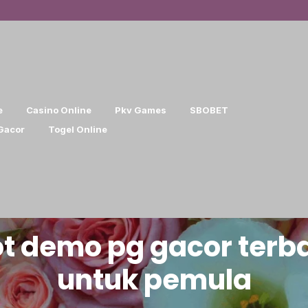
e
Casino Online
Pkv Games
SBOBET
 Gacor
Togel Online
ot demo pg gacor terb
untuk pemula