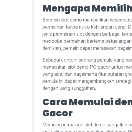
Mengapa Memilih
Bermain slot demo memberikan kesempat
permainan tanpa risiko kehilangan uang.
jenis permainan slot dengan berbagai tema
mencoba permainan bertema petualangan,
demikian, pemain dapat merasakan bagaima
Sebagai contoh, seorang pemula yang baru
memainkan slot demo PG gacor untuk meng
yang ada, dan bagaimana fitur putaran gra
pemula ini dapat mengembangkan strategi
dengan uang sungguhan.
Cara Memulai den
Gacor
Memulai permainan slot demo sangatlah m
judi online yang menyediakan slot demo P