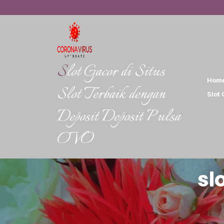
Skip
to
content
Slot Gacor di Situs
Hom
Slot Terbaik dengan
Slot
Deposit Deposit Pulsa
OVO
sl