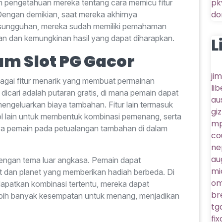
pk
m pengetahuan mereka tentang cara memicu fitur
do
Dengan demikian, saat mereka akhirnya
sungguhan, mereka sudah memiliki pemahaman
nan dan kemungkinan hasil yang dapat diharapkan.
L
am Slot PG Gacor
ji
rbagai fitur menarik yang membuat permainan
li
 dicari adalah putaran gratis, di mana pemain dapat
au
ngeluarkan biaya tambahan. Fitur lain termasuk
gi
ol lain untuk membentuk kombinasi pemenang, serta
mp
wa pemain pada petualangan tambahan di dalam
co
ne
au
dengan tema luar angkasa. Pemain dapat
mi
t dan planet yang memberikan hadiah berbeda. Di
om
dapatkan kombinasi tertentu, mereka dapat
br
bih banyak kesempatan untuk menang, menjadikan
tg
fi