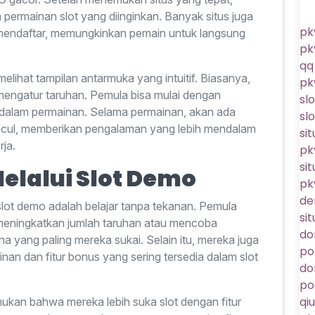
permainan slot yang diinginkan. Banyak situs juga
pk
mendaftar, memungkinkan pemain untuk langsung
pk
qq
elihat tampilan antarmuka yang intuitif. Biasanya,
pk
engatur taruhan. Pemula bisa mulai dengan
sl
dalam permainan. Selama permainan, akan ada
sl
uncul, memberikan pengalaman yang lebih mendalam
si
rja.
pk
si
elalui Slot Demo
pk
de
slot demo adalah belajar tanpa tekanan. Pemula
si
 meningkatkan jumlah taruhan atau mencoba
do
a yang paling mereka sukai. Selain itu, mereka juga
po
an dan fitur bonus yang sering tersedia dalam slot
do
po
qiu
ukan bahwa mereka lebih suka slot dengan fitur